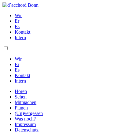
Skip
to
Wir
content
Er
Es
Kontakt
Intern
Wir
Er
Es
Kontakt
Intern
Hören
Sehen
Mitmachen
Planen
(Un)vergessen
Was noch?
Impressum
Datenschutz